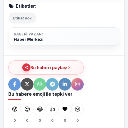
Etiketler:
Etiket yok
HABERI YAZAN:
Haber Merkezi
Bu haberi paylaş:
Bu habere emoji ile tepki ver
😡
😍
😂
👍
❤️
😢
0
0
0
0
0
0