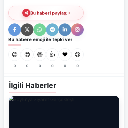
Bu haberi paylaş:
Bu habere emoji ile tepki ver
😡
😍
😂
👍
❤️
😢
0
0
0
0
0
0
İlgili Haberler