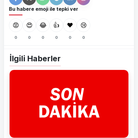
Bu habere emoji ile tepki ver
😡
😍
😂
👍
❤️
😢
0
0
0
0
0
0
İlgili Haberler