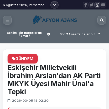
6 Ağustos 2026, Perşembe
Benim için haberlerde
Son 24 saatte neler oldu ?
ne var?
GÜNDEM
Eskişehir Milletvekili
İbrahim Arslan'dan AK Parti
MKYK Üyesi Mahir Ünal'a
Tepki
2026-03-05 18:02:20