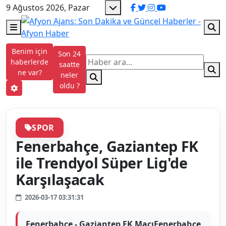
9 Ağustos 2026, Pazar
Benim için
Son 24
haberlerde
saatte
ne var?
neler
oldu ?
SPOR
Fenerbahçe, Gaziantep FK
ile Trendyol Süper Lig'de
Karşılaşacak
2026-03-17 03:31:31
Fenerbahçe - Gaziantep FK MaçıFenerbahçe