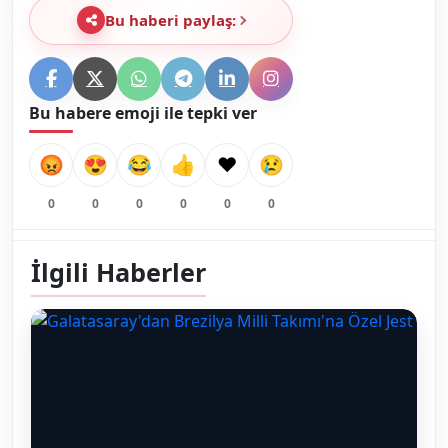
Bu haberi paylaş:
Bu habere emoji ile tepki ver
😡
😍
😂
👍
❤️
😢
0
0
0
0
0
0
İlgili Haberler