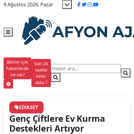
9 Ağustos 2026, Pazar
Benim için
Son 24
haberlerde
saatte
ne var?
neler
oldu ?
SIYASET
Genç Çiftlere Ev Kurma
Destekleri Artıyor