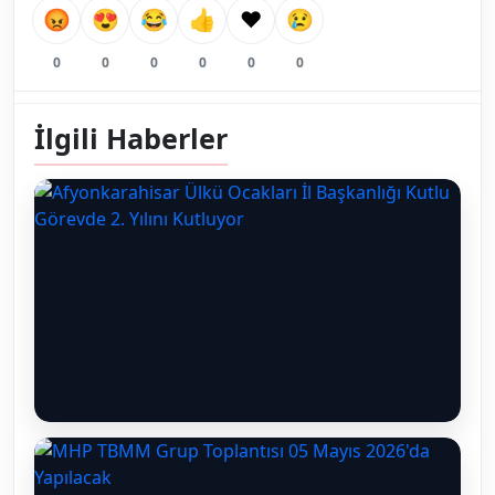
😡
😍
😂
👍
❤️
😢
0
0
0
0
0
0
İlgili Haberler