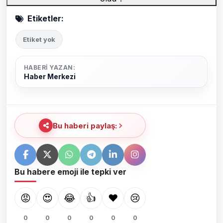
Etiketler:
Etiket yok
HABERI YAZAN:
Haber Merkezi
Bu haberi paylaş:
Bu habere emoji ile tepki ver
😡
😍
😂
👍
❤️
😢
0
0
0
0
0
0